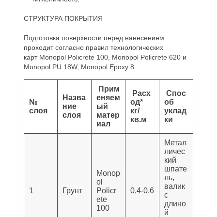
СТРУКТУРА ПОКРЫТИЯ
Подготовка поверхности перед нанесением
проходит согласно правил технологических
карт Monopol Policrete 100, Monopol Policrete 620 и
Monopol PU 18W, Monopol Epoxy 8.
Прим
Расх
Спос
Назва
еняем
№
од*
об
ние
ый
слоя
кг/
уклад
слоя
матер
кв.м
ки
иал
Метал
личес
кий
шпате
Monop
ль,
ol
валик
1
Грунт
Policr
0,4-0,6
с
ete
длино
100
й