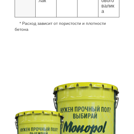
лак
ового
валик
а
* Расход зависит от пористости и плотности
бетона