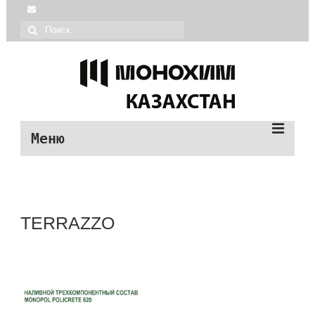
Меню
| Монохим каталог
| О МОНОХИМ
TERRAZZO
| Монопол продукция
| О МОНОПОЛ
| Помощь