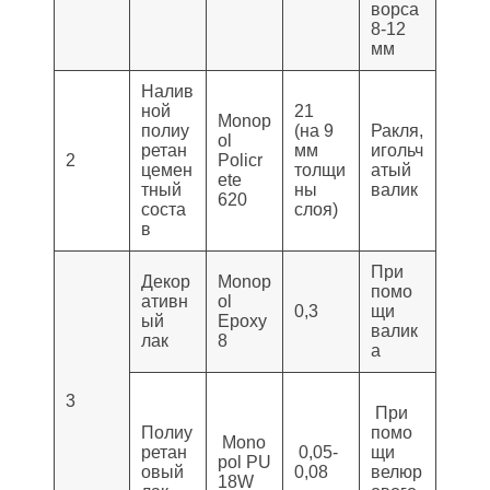
ворса
8-12
мм
Налив
ной
21
Monop
полиу
(на 9
Ракля,
ol
ретан
мм
игольч
2
Policr
цемен
толщи
атый
ete
тный
ны
валик
620
соста
слоя)
в
При
Декор
Monop
помо
ативн
ol
0,3
щи
ый
Epoxy
валик
лак
8
а
3
При
Полиу
помо
Mono
ретан
0,05-
щи
pol PU
овый
0,08
велюр
18W