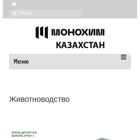
Меню
| Монохим каталог
| О МОНОХИМ
Животноводство
| Монопол продукция
| О МОНОПОЛ
| Помощь