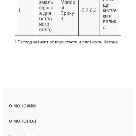
эмаль
Monop
щи
(краск
ol
1
0,2-0,3
кисточ
а для
Epoxy
ки и
бетон
3
валик
ного
а
пола)
* Расход зависит от пористости и плотности бетона
О МОНОХИМ
О МОНОПОЛ