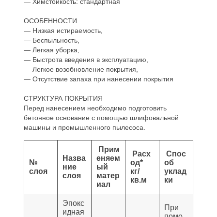
— Химстойкость: стандартная
ОСОБЕННОСТИ
— Низкая истираемость,
— Беспыльность,
— Легкая уборка,
— Быстрота введения в эксплуатацию,
— Легкое возобновление покрытия,
— Отсутствие запаха при нанесении покрытия
СТРУКТУРА ПОКРЫТИЯ
Перед нанесением необходимо подготовить
бетонное основание с помощью шлифовальной
машины и промышленного пылесоса.
Прим
Расх
Спос
Назва
еняем
№
од*
об
ние
ый
слоя
кг/
уклад
слоя
матер
кв.м
ки
иал
Эпокс
При
идная
помо