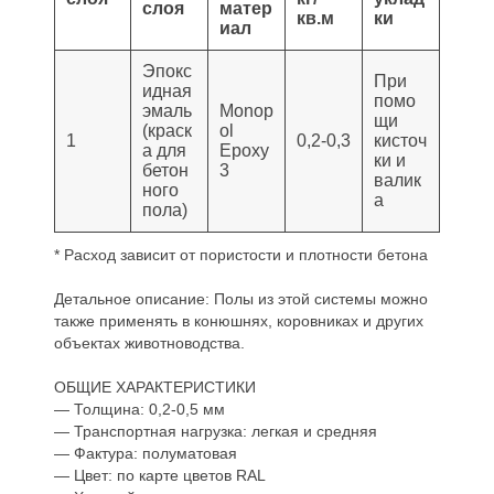
слоя
матер
кв.м
ки
иал
Эпокс
При
идная
помо
эмаль
Monop
щи
(краск
ol
1
0,2-0,3
кисточ
а для
Epoxy
ки и
бетон
3
валик
ного
а
пола)
* Расход зависит от пористости и плотности бетона
Детальное описание: Полы из этой системы можно
также применять в конюшнях, коровниках и других
объектах животноводства.
ОБЩИЕ ХАРАКТЕРИСТИКИ
— Толщина: 0,2-0,5 мм
— Транспортная нагрузка: легкая и средняя
— Фактура: полуматовая
— Цвет: по карте цветов RAL