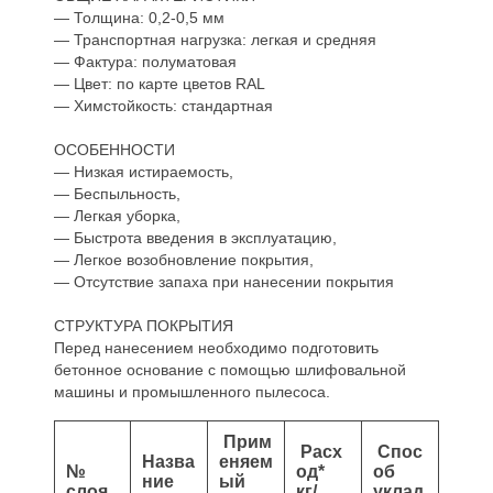
— Толщина: 0,2-0,5 мм
— Транспортная нагрузка: легкая и средняя
— Фактура: полуматовая
— Цвет: по карте цветов RAL
— Химстойкость: стандартная
ОСОБЕННОСТИ
— Низкая истираемость,
— Беспыльность,
— Легкая уборка,
— Быстрота введения в эксплуатацию,
— Легкое возобновление покрытия,
— Отсутствие запаха при нанесении покрытия
СТРУКТУРА ПОКРЫТИЯ
Перед нанесением необходимо подготовить
бетонное основание с помощью шлифовальной
машины и промышленного пылесоса.
Прим
Расх
Спос
Назва
еняем
№
од*
об
ние
ый
слоя
кг/
уклад