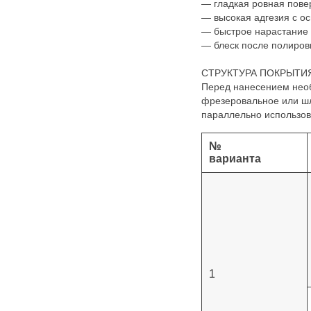
— гладкая ровная пове
— высокая адгезия с о
— быстрое нарастание
— блеск после полиров
СТРУКТУРА ПОКРЫТИ
Перед нанесением необ
фрезеровальное или ш
параллельно использо
№
варианта
1