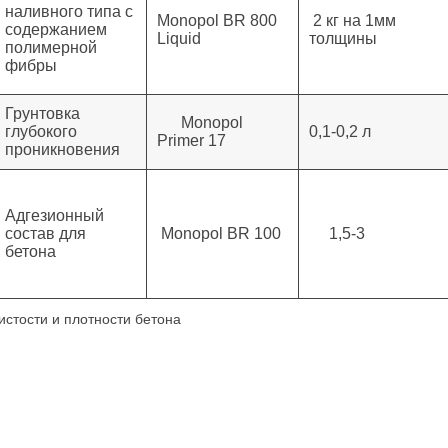
наливного типа с
Monopol BR 800
2 кг на 1мм
содержанием
Liquid
толщины
полимерной
фибры
Грунтовка
Monopol
глубокого
0,1-0,2 л
Primer 17
проникновения
Адгезионный
состав для
Monopol BR 100
1,5-3
бетона
ристости и плотности бетона