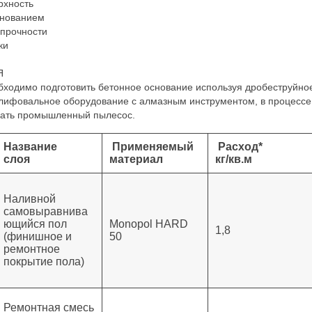
рхность
снованием
 прочности
ки
Я
ходимо подготовить бетонное основание используя дробеструйно
лифовальное оборудование с алмазным инструментом, в процессе
вать промышленный пылесос.
Название
Применяемый
Расход*
слоя
материал
кг/кв.м
Наливной
самовыравнива
ющийся пол
Monopol HARD
1,8
(финишное и
50
ремонтное
покрытие пола)
Ремонтная смесь