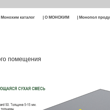
| Монохим каталог
| О МОНОХИМ
| Монопол прод
ого помещения