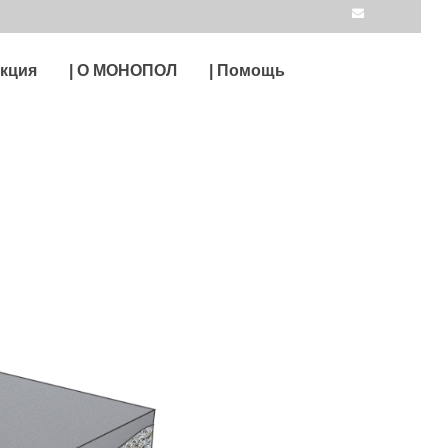
укция
| О МОНОПОЛ
| Помощь