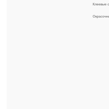
Клеевые с
Окрасочн