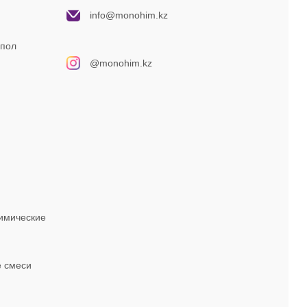
info@monohim.kz
 пол
@monohim.kz
имические
 смеси