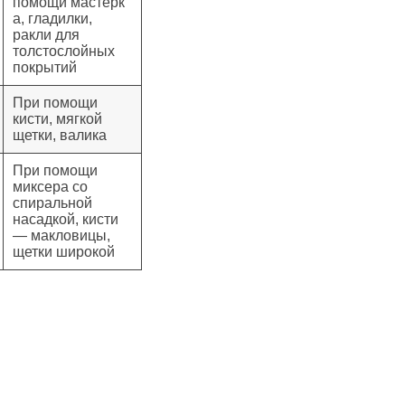
помощи мастерк
а, гладилки,
ракли для
толстослойных
покрытий
При помощи
кисти, мягкой
щетки, валика
При помощи
миксера со
спиральной
насадкой, кисти
— макловицы,
щетки широкой