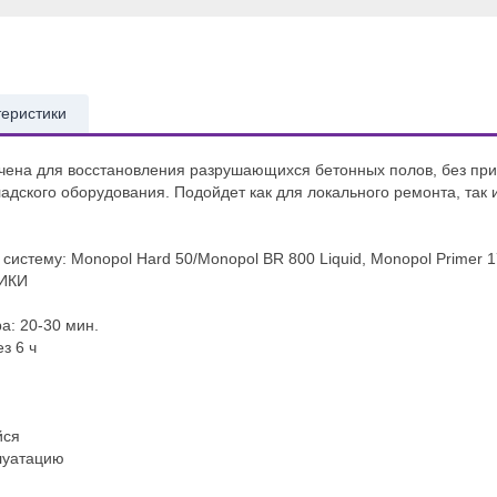
теристики
чена для восстановления разрушающихся бетонных полов, без пр
адского оборудования. Подойдет как для локального ремонта, так 
истему: Monopol Hard 50/Monopol BR 800 Liquid, Monopol Primer 
ИКИ
а: 20-30 мин.
з 6 ч
йся
луатацию