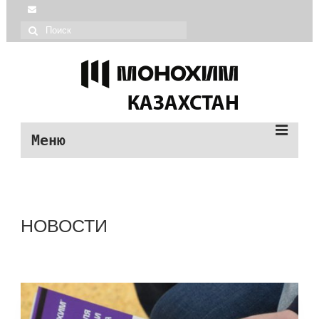
Меню
| Монохим каталог
| О МОНОХИМ
НОВОСТИ
| Монопол продукция
| О МОНОПОЛ
| Помощь