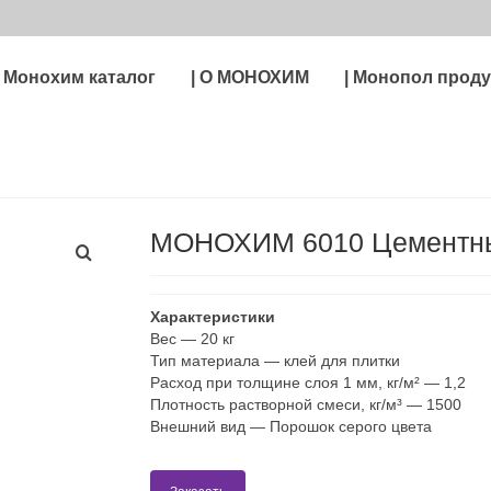
| Монохим каталог
| О МОНОХИМ
| Монопол прод
МОНОХИМ 6010 Цементный
Характеристики
Вес
—
20 кг
Тип материала
—
клей для плитки
Расход при толщине слоя 1 мм, кг/м²
—
1,2
Плотность растворной смеси, кг/м³
—
1500
Внешний вид
—
Порошок серого цвета