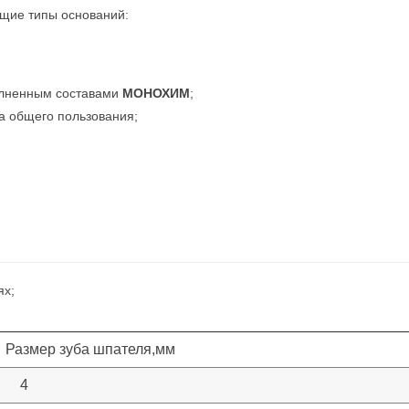
щие типы оснований:
олненным составами
МОНОХИМ
;
а общего пользования;
ях;
Размер зуба шпателя,мм
4