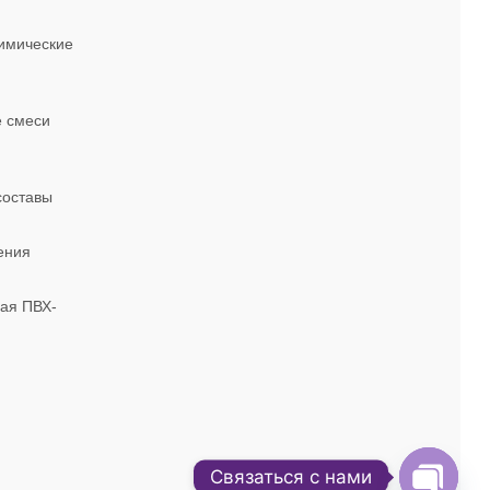
имические
 смеси
составы
ения
ая ПВХ-
Связаться с нами