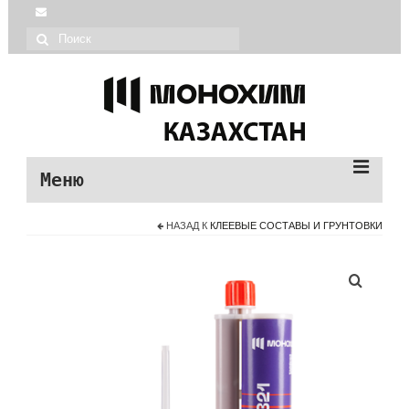
Меню
НАЗАД К
КЛЕЕВЫЕ СОСТАВЫ И ГРУНТОВКИ
| Монохим каталог
| О МОНОХИМ
| Монопол продукция
| О МОНОПОЛ
| Помощь